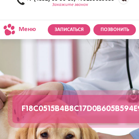
Закажите звонок
Меню
ЗАПИСАТЬСЯ
ПОЗВОНИТЬ
F18C0515B4B8C17D0B605B594E