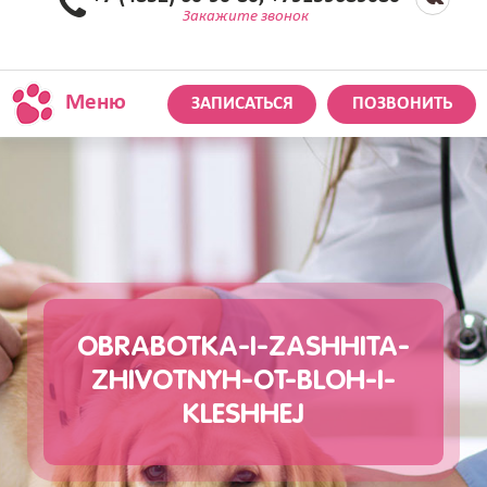
Закажите звонок
Меню
ЗАПИСАТЬСЯ
ПОЗВОНИТЬ
OBRABOTKA-I-ZASHHITA-
ZHIVOTNYH-OT-BLOH-I-
KLESHHEJ